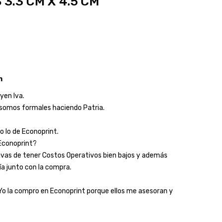
3.3 CM X 4.5 CM
m
yen Iva.
somos formales haciendo Patria.
o lo de Econoprint.
Econoprint?
as de tener Costos Operativos bien bajos y además
a junto con la compra.
"Yo la compro en Econoprint porque ellos me asesoran y