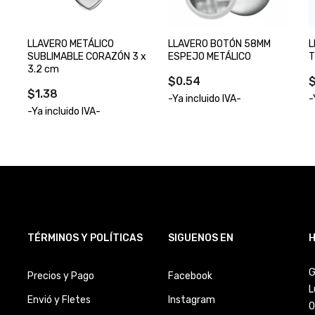
LLAVERO METÁLICO
LLAVERO BOTÓN 58MM
L
SUBLIMABLE CORAZÓN 3 x
ESPEJO METÁLICO
T
3.2 cm
$0.54
$1.38
-Ya incluido IVA-
-
-Ya incluido IVA-
TÉRMINOS Y POLÍTICAS
SIGUENOS EN
H
G
Precios y Pago
Facebook
L
Envió y Fletes
Instagram
0