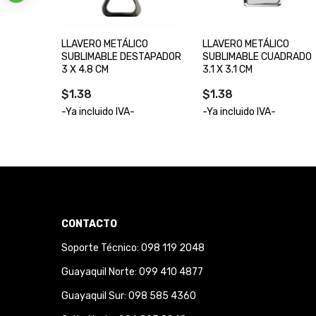
CO
LLAVERO METÁLICO
LLAVERO METÁLICO
ADO 3.1
SUBLIMABLE DESTAPADOR
SUBLIMABLE CUADRADO
3 X 4.8 CM
3.1 X 3.1 CM
$1.38
$1.38
-Ya incluido IVA-
-Ya incluido IVA-
CONTACTO
Soporte Técnico: 098 119 2048
Guayaquil Norte: 099 410 4877
Guayaquil Sur: 098 585 4360