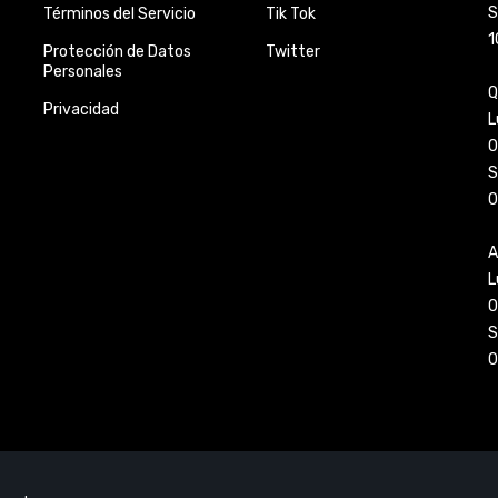
S
Términos del Servicio
Tik Tok
1
Protección de Datos
Twitter
Personales
Q
Privacidad
L
0
S
0
A
L
0
S
0